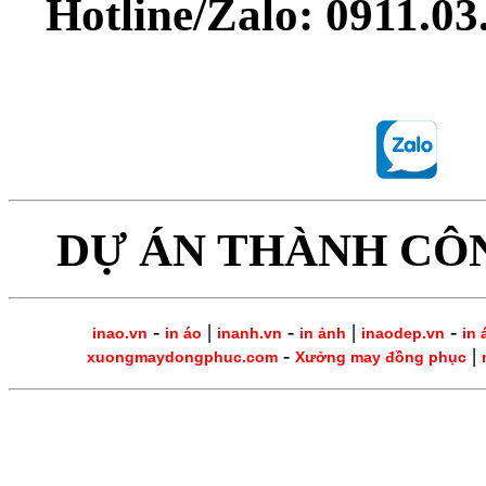
Hotline/Zalo: 0911.0
DỰ ÁN THÀNH CÔ
-
|
-
|
-
inao.vn
in áo
inanh.vn
in ảnh
inaodep.vn
in 
-
|
xuongmaydongphuc.com
Xưởng may đồng phục